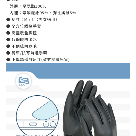
外層：聚氨酯100%
內裡：聚酯纖維95%、彈性纖維5%
● 尺寸：M / L（男女適用）
● 全方位觸控手套
● 高靈敏全觸控
● 超保暖防潑水
● 不倒絨內刷毛
● 騎車/抗寒首選手套
● 下單請備註尺寸(款式隨機出貨)