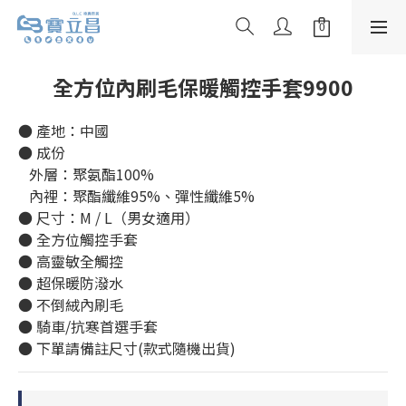
全方位內刷毛保暖觸控手套9900
● 產地：中國
● 成份
   外層：聚氨酯100%
   內裡：聚酯纖維95%、彈性纖維5%
● 尺寸：M / L（男女適用）
● 全方位觸控手套
● 高靈敏全觸控
● 超保暖防潑水
● 不倒絨內刷毛
● 騎車/抗寒首選手套
● 下單請備註尺寸(款式隨機出貨)