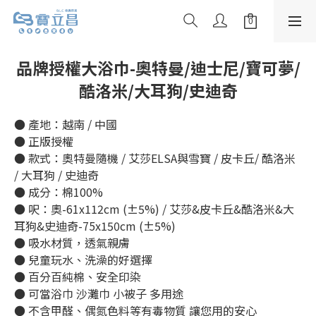
品牌授權大浴巾-奧特曼/迪士尼/寶可夢/
酷洛米/大耳狗/史迪奇
● 產地：越南 / 中國
● 正版授權
● 款式：奧特曼隨機 / 艾莎ELSA與雪寶 / 皮卡丘/ 酷洛米 
/ 大耳狗 / 史迪奇
● 成分：棉100%
● 呎：奧-61x112cm (±5%) / 艾莎&皮卡丘&酷洛米&大
耳狗&史迪奇-75x150cm (±5%)
● 吸水材質，透氣親膚
● 兒童玩水、洗澡的好選擇
● 百分百純棉、安全印染
● 可當浴巾 沙灘巾 小被子 多用途
● 不含甲醛、偶氮色料等有毒物質 讓您用的安心