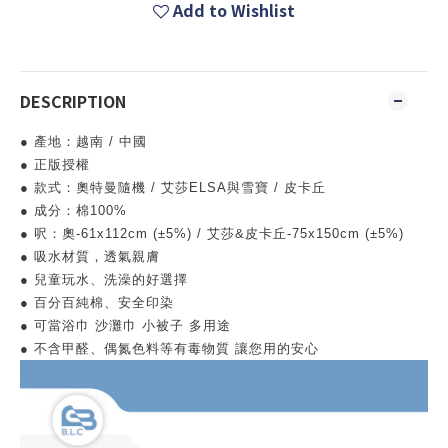
Add to Wishlist
DESCRIPTION
● 產地：越南 / 中國
● 正版授權
● 款式：奧特曼隨機 / 艾莎ELSA與雪寶 / 皮卡丘
● 成分：棉100%
● 呎：奧-61x112cm (±5%) / 艾莎&皮卡丘-75x150cm (±5%)
● 吸水材質，透氣親膚
● 兒童玩水、洗澡的好選擇
● 百分百純棉、安全印染
● 可當浴巾 沙灘巾 小被子 多用途
● 不含甲醛、偶氮色料等有毒物質 讓您用的安心