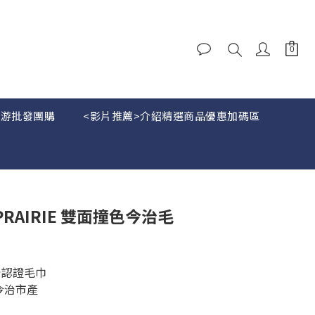
下游批發團購
<影片推薦>介紹精選商品優惠加碼區
BUY NOW
 PRAIRIE 雙面撞色今治毛
治認證毛巾
今治市產