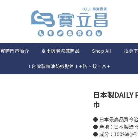
實體門市簡介
夏季防曬涼感商品
Shop All
招募
⥏台灣製精油防蚊貼片⥑✦防。蚊。片✦
日本製DAILY
巾
● 日本最高品質今
● 產地：日本製造 
● 成分：100%純棉