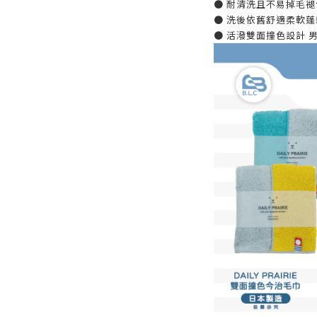
● 耐清洗且不易掉毛褪
● 洗後依舊舒適柔軟蓬
● 活潑雙面撞色設計 