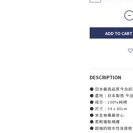
ADD TO CART
DESCRIPTION
● 日本最高品質今治認
● 產地：日本製造 今
● 成分：100%純棉
● 尺寸：34 x 80cm
● 安全無毒最安心
● 柔軟蓬鬆親膚
● 超強的吸水性及速乾