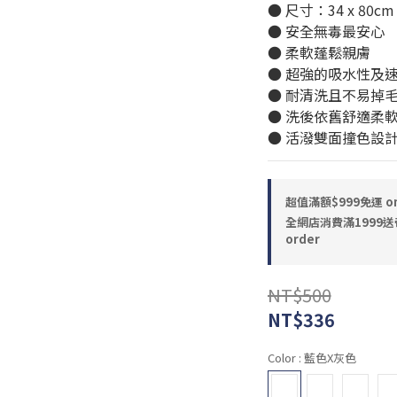
● 尺寸：34 x 80cm
● 安全無毒最安心
● 柔軟蓬鬆親膚
● 超強的吸水性及
● 耐清洗且不易掉
● 洗後依舊舒適柔
● 活潑雙面撞色設計
超值滿額$999免運 on
全網店消費滿1999送
order
NT$500
NT$336
Color
: 藍色x灰色