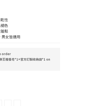
速乾性
毛褪色
軟蓬鬆
 男女皆適用
 order
帝王檀香皂*1+官方訂製收納袋*1 on