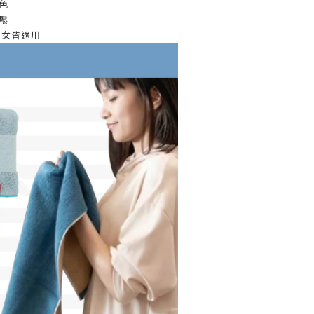
色
鬆
男女皆適用