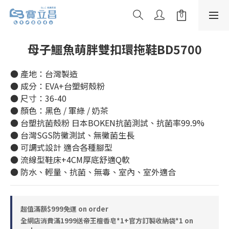
母子鱷魚萌胖雙扣環拖鞋BD5700
● 產地：台灣製造
● 成分：EVA+台塑蚵殼粉
● 尺寸：36-40
● 顏色：黑色 / 軍綠 / 奶茶
● 台塑抗菌殼粉 日本BOKEN抗菌測試、抗菌率99.9%
● 台灣SGS防黴測試、無黴菌生長
● 可調式設計 適合各種腳型
● 流線型鞋床+4CM厚底舒適Q軟
● 防水、輕量、抗菌、無毒、室內、室外適合
超值滿額$999免運 on order
全網店消費滿1999送帝王檀香皂*1+官方訂製收納袋*1 on