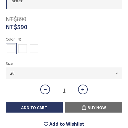
order
NT$890
NT$590
Color
: 黑
Size
ADD TO CART
BUY NOW
Add to Wishlist