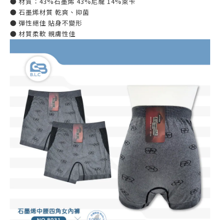
● 材質：43%石墨烯 43%尼龍 14%萊卡
● 石墨烯材質 乾爽、抑菌
● 彈性絕佳 貼身不變形
● 材質柔軟 親膚性佳