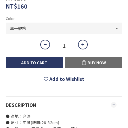
NT$160
Color
ADD TO CART
BUY NOW
Add to Wishlist
DESCRIPTION
● 產地：台灣
● 尺寸：中腰(腰圍:26-32cm)