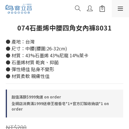
074石墨烯中腰四角女內褲8031
● 產地：台灣
● 尺寸：中腰(腰圍:26-32cm)
● 材質：43%石墨烯 43%尼龍 14%萊卡
● 石墨烯材質 乾爽、抑菌
● 彈性絕佳 貼身不變形
● 材質柔軟 親膚性佳
超值滿額$999免運 on order
全網店消費滿1999送帝王檀香皂*1+官方訂製收納袋*1 on
order
NT$200