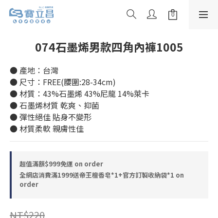
074石墨烯男款四角內褲1005
● 產地：台灣
● 尺寸：FREE(腰圍:28-34cm)
● 材質：43%石墨烯 43%尼龍 14%萊卡
● 石墨烯材質 乾爽、抑菌
● 彈性絕佳 貼身不變形
● 材質柔軟 親膚性佳
超值滿額$999免運 on order
全網店消費滿1999送帝王檀香皂*1+官方訂製收納袋*1 on
order
NT$220