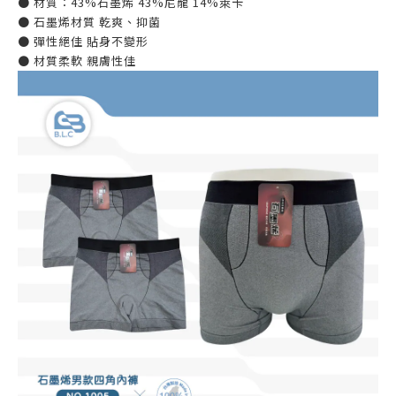
● 材質：43%石墨烯 43%尼龍 14%萊卡
● 石墨烯材質 乾爽、抑菌
● 彈性絕佳 貼身不變形
● 材質柔軟 親膚性佳