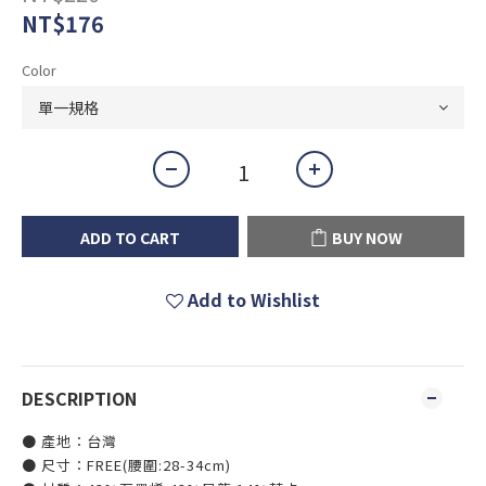
NT$176
Color
ADD TO CART
BUY NOW
Add to Wishlist
DESCRIPTION
● 產地：台灣
● 尺寸：FREE(腰圍:28-34cm)