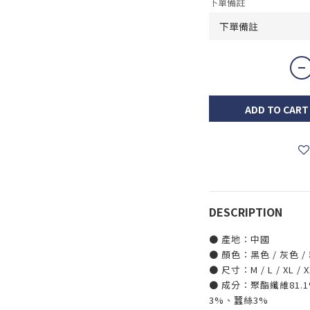
下單備註
ADD TO CART
DESCRIPTION
● 產地：中國
● 顏色：黑色 / 灰色 /
● 尺寸：M / L / XL / X
● 成分：聚酯纖維81.
3%、蠶絲3%