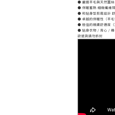
● 嚴選羊毛與天然蠶絲
● 保暖蓄熱 細緻纖維
● 和貼身型剪裁設計 
● 卓越的保暖性（羊毛
● 極佳的親膚舒適度
● 貼身衣物 / 背心 
欲退貨請勿拆封