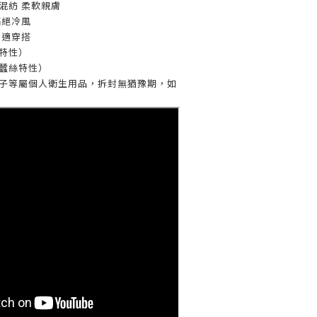
混紡 柔軟親膚
隔絕冷風
舒適穿搭
特性）
（蠶絲特性）
/ 襪子等屬個人衛生用品，拆封無猶豫期，如