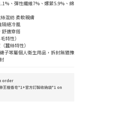
.1%、彈性纖維7%、嫘縈5.9%、綿
蠶絲混紡 柔軟親膚
維隔絕冷風
 舒適穿搭
羊毛特性）
度（蠶絲特性）
心 / 襪子等屬個人衛生用品，拆封無猶豫
封
 order
帝王檀香皂*1+官方訂製收納袋*1 on