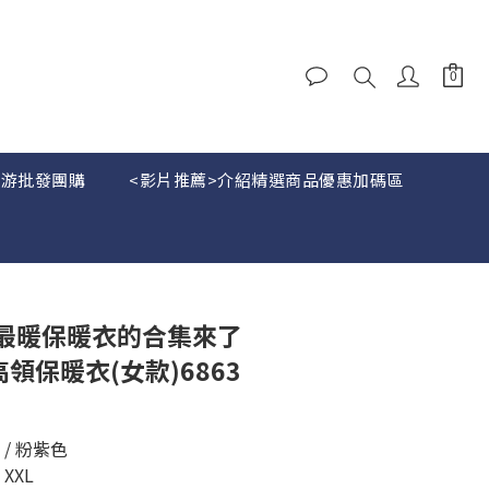
下游批發團購
<影片推薦>介紹精選商品優惠加碼區
BUY NOW
最暖保暖衣的合集來了
高領保暖衣(女款)6863
 / 粉紫色
 XXL