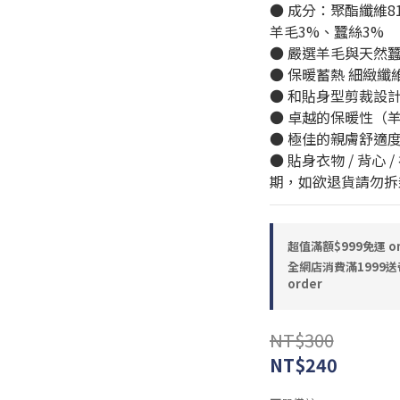
● 成分：聚酯纖維81
羊毛3%、蠶絲3%
● 嚴選羊毛與天然
● 保暖蓄熱 細緻纖
● 和貼身型剪裁設計
● 卓越的保暖性（
● 極佳的親膚舒適
● 貼身衣物 / 背
期，如欲退貨請勿拆
超值滿額$999免運 on
全網店消費滿1999送
order
NT$300
NT$240