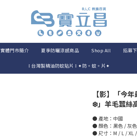
實體門市簡介
夏季防曬涼感商品
Shop All
招募
⥏台灣製精油防蚊貼片⥑✦防。蚊。片✦
【影】「今年
❄️」羊毛蠶絲
● 產地：中國
● 顏色：黑色 / 灰色
● 尺寸：M / L / XL /