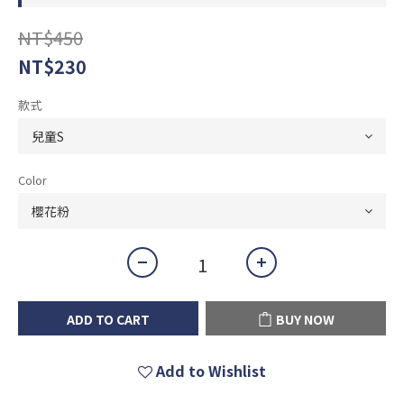
NT$450
NT$230
款式
Color
ADD TO CART
BUY NOW
Add to Wishlist