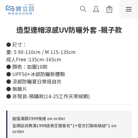
造型連帽涼感UV防曬外套 -親子款
● 尺寸：
童: S 90-110cm / M 115-135cm 
成人Free :135cm-165cm
● 顏色：如圖10款
● UPF50+冰感防曬新體驗
● 涼感防曬夏日穿搭自在
● 無鏡片
● 非現貨-預購款(14-25工作天等候期)
超值滿額$999免運 on order
全網店消費滿1999送帝王檀香皂*1+官方訂製收納袋*1 on
order