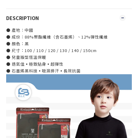
DESCRIPTION
● 產地：中國
● 成份：88%聚酯纖維（含石墨烯）、12%彈性纖維
● 顏色：黑
● 尺寸：100 / 110 / 120 / 130 / 140 / 150cm
● 兒童版型恆溫保暖
● 透氣佳▪極致貼身▪超彈性
● 石墨烯黑科技▪吸濕排汗▪長效抗菌