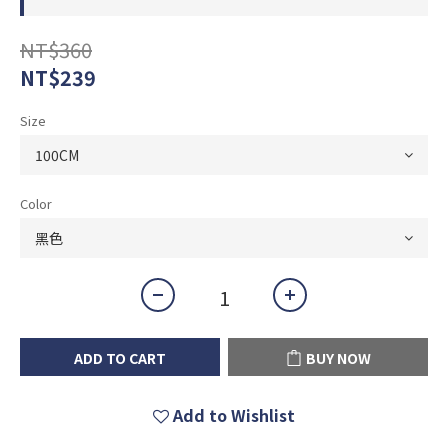
NT$360
NT$239
Size
Color
ADD TO CART
BUY NOW
Add to Wishlist