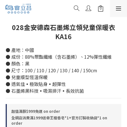
028金安德森石墨烯立領兒童保暖衣
KA16
● 產地：中國
● 成份：88%聚酯纖維（含石墨烯）、12%彈性纖維
● 顏色：黑
● 尺寸：100 / 110 / 120 / 130 / 140 / 150cm
● 兒童版型恆溫保暖
● 透氣佳▪極致貼身▪超彈性
● 石墨烯黑科技▪吸濕排汗▪長效抗菌
超值滿額$999免運 on order
全網店消費滿1999送帝王檀香皂*1+官方訂製收納袋*1 on
order