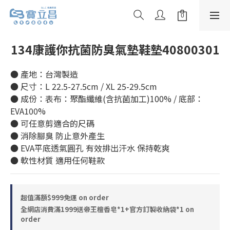
134康護你抗菌防臭氣墊鞋墊40800301
● 產地：台灣製造
● 尺寸：L 22.5-27.5cm / XL 25-29.5cm
● 成份：表布：聚酯纖維(含抗菌加工)100% / 底部：
EVA100%
● 可任意剪適合的尺碼
● 消除腳臭 防止意外產生
● EVA平底透氣圓孔 有效排出汗水 保持乾爽
● 軟性材質 適用任何鞋款
超值滿額$999免運 on order
全網店消費滿1999送帝王檀香皂*1+官方訂製收納袋*1 on
order