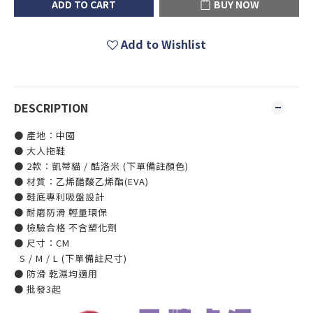
ADD TO CART
BUY NOW
Add to Wishlist
DESCRIPTION
● 產地：中國
● 大人拖鞋
● 2款：凱蒂貓 / 酷洛米 (下單備註顏色)
● 材質：乙烯醋酸乙烯酯(EVA)
● 鞋底專利吸盤設計
● 耐磨防滑 輕量環保
● 檢驗合格 不含塑化劑
● 尺寸：CM
S / M / L (下單備註尺寸)
● 防滑 乾濕均適用
● 批發3起