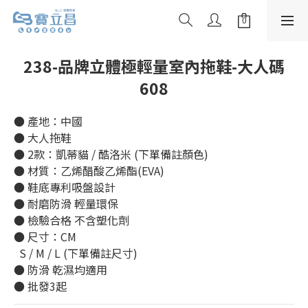
238-品牌立體極輕量室內拖鞋-大人碼
608
● 產地：中國
● 大人拖鞋
● 2款：凱蒂貓 / 酷洛米 (下單備註顏色)
● 材質：乙烯醋酸乙烯酯(EVA)
● 鞋底專利吸盤設計
● 耐磨防滑 輕量環保 
● 檢驗合格 不含塑化劑
● 尺寸：CM
  S / M / L (下單備註尺寸)
● 防滑 乾濕均適用
● 批發3起