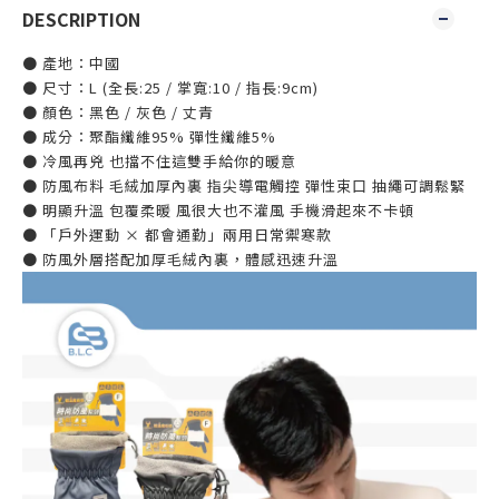
DESCRIPTION
● 產地：中國
● 尺寸：L (全長:25 / 掌寬:10 / 指長:9cm)
● 顏色：黑色 / 灰色 / 丈青
● 成分：聚酯纖維95% 彈性纖維5%
● 冷風再兇 也擋不住這雙手給你的暖意
● 防風布料 毛絨加厚內裏 指尖導電觸控 彈性束口 抽繩可調鬆緊
● 明顯升溫 包覆柔暖 風很大也不灌風 手機滑起來不卡頓
● 「戶外運動 × 都會通勤」兩用日常禦寒款
● 防風外層搭配加厚毛絨內裏，體感迅速升溫