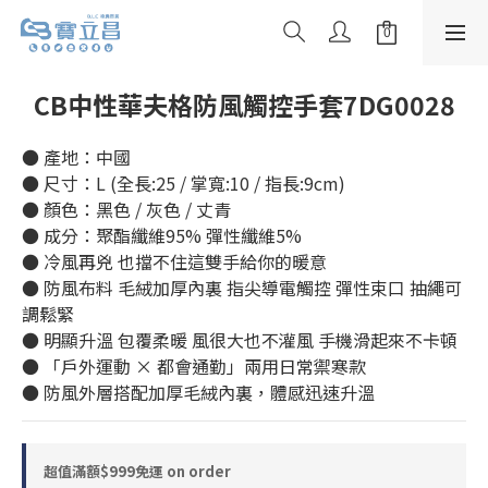
CB中性華夫格防風觸控手套7DG0028
● 產地：中國
● 尺寸：L (全長:25 / 掌寬:10 / 指長:9cm)
● 顏色：黑色 / 灰色 / 丈青
● 成分：聚酯纖維95% 彈性纖維5%
● 冷風再兇 也擋不住這雙手給你的暖意
● 防風布料 毛絨加厚內裏 指尖導電觸控 彈性束口 抽繩可
調鬆緊
● 明顯升溫 包覆柔暖 風很大也不灌風 手機滑起來不卡頓
● 「戶外運動 × 都會通勤」兩用日常禦寒款
● 防風外層搭配加厚毛絨內裏，體感迅速升溫
超值滿額$999免運 on order