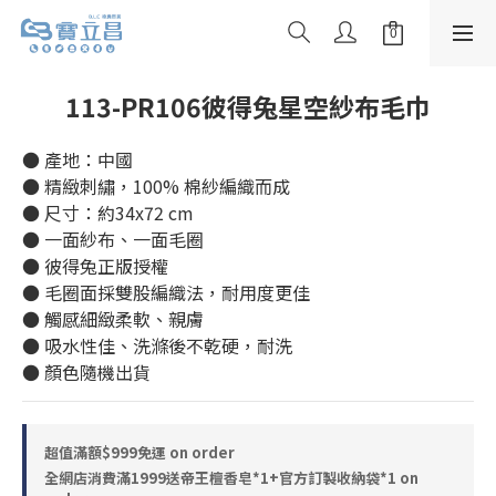
113-PR106彼得兔星空紗布毛巾
● 產地：中國
● 精緻刺繡，100% 棉紗編織而成
● 尺寸：約34x72 cm
● 一面紗布、一面毛圈
● 彼得兔正版授權
● 毛圈面採雙股編織法，耐用度更佳
● 觸感細緻柔軟、親膚
● 吸水性佳、洗滌後不乾硬，耐洗
● 顏色隨機出貨
超值滿額$999免運 on order
全網店消費滿1999送帝王檀香皂*1+官方訂製收納袋*1 on