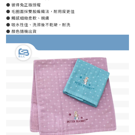
● 彼得兔正版授權
● 毛圈面採雙股編織法，耐用度更佳
● 觸感細緻柔軟、親膚
● 吸水性佳、洗滌後不乾硬，耐洗
● 顏色隨機出貨