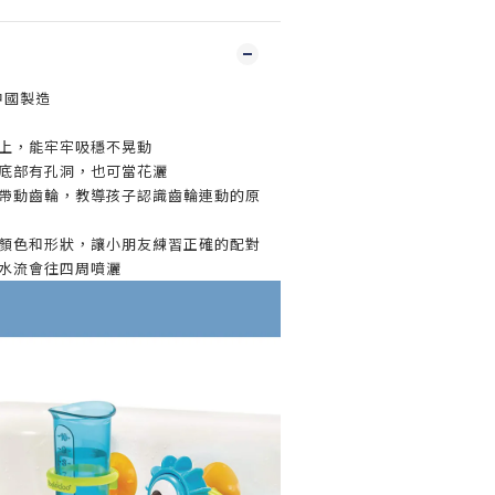
中國製造
面上，能牢牢吸穩不晃動
，底部有孔洞，也可當花灑
流帶動齒輪，教導孩子認識齒輪連動的原
的顏色和形狀，讓小朋友練習正確的配對
，水流會往四周噴灑