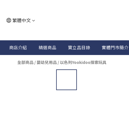
繁體中文
商店介紹
精選商品
寶立昌目錄
實體門市簡介
全部商品
/
嬰幼兒用品
/
以色列Yookidoo探索玩具