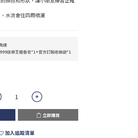
應的顏色和形狀，讓小朋友練習正確
口，水流會往四周噴灑
免運
999送帝王檀香皂*1+官方訂製收納袋*1
立即購買
加入追蹤清單