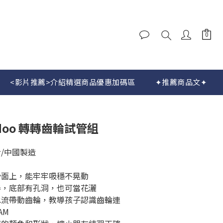
立即購買
<影片推薦>介紹精選商品優惠加碼區
✦推薦商品文✦
idoo 轉轉齒輪試管組
/中國製造
滑面上，能牢牢吸穩不晃動
器，底部有孔洞，也可當花灑
水流帶動齒輪，教導孩子認識齒輪連
AM