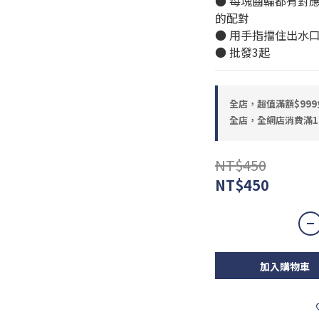
● 每塊齒輪都有對
的配對
● 用手指擋住出水
● 批發3起
全店，超值滿額$999
全店，全網店消費滿1
NT$450
NT$450
加入購物車