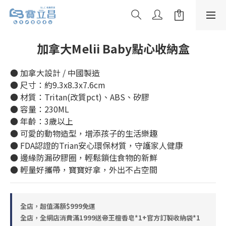
加拿大Melii Baby點心收納盒
● 加拿大設計 / 中國製造
● 尺寸：約9.3x8.3x7.6cm
● 材質：Tritan(改質pct)、ABS、矽膠
● 容量：230ML
● 年齡：3歲以上
● 可愛的動物造型，增添孩子的生活樂趣
● FDA認證的Trian安心環保材質，守護家人健康
● 邊緣防漏矽膠圈，輕鬆鎖住食物的新鮮
● 輕量好攜帶，寶寶好拿，外出不占空間
全店，超值滿額$999免運
全店，全網店消費滿1999送帝王檀香皂*1+官方訂製收納袋*1