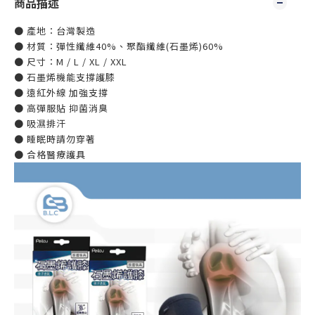
商品描述
● 產地：台灣製造
● 材質：彈性纖維40%、聚酯纖維(石墨烯)60%
● 尺寸：M / L / XL / XXL
● 石墨烯機能支撐護膝
● 遠紅外線 加強支撐
● 高彈服貼 抑菌消臭
● 吸濕排汗
● 睡眠時請勿穿著
● 合格醫療護具