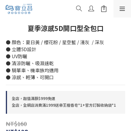
夏季涼感5D開口型全包口
● 顏色：夏日黃 / 櫻花粉 / 星空藍 / 淺灰  / 深灰
● 立體5D設計
● UV防曬
● 清涼防曬、吸濕速乾
● 騎單車、機車族均適用
● 涼感、輕薄、可開口
全店，超值滿額$999免運
全店，全網店消費滿1999送帝王檀香皂*1+官方訂製收納袋*1
NT$160