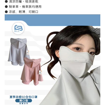
● 清涼防曬、吸濕速乾
● 騎單車、機車族均適用
● 涼感
、
輕薄
、
可開口