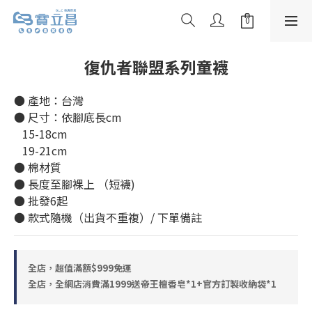
復仇者聯盟系列童襪
● 產地：台灣
● 尺寸：依腳底長cm
   15-18cm
   19-21cm
● 棉材質
● 長度至腳裸上 （短襪)
● 批發6起
● 款式隨機（出貨不重複）/ 下單備註
全店，超值滿額$999免運
全店，全網店消費滿1999送帝王檀香皂*1+官方訂製收納袋*1