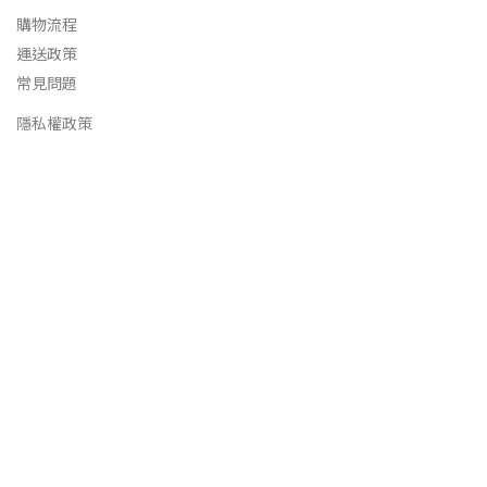
購物流程
運送政策
常見問題
隱私權政策
立即購買
聯繫我們
統編 : 97426559
客服時間：週一至週五 AM9:00~PM18:00
（國定假日休息）
電話客服：03-526-9363
線上客服：
LINE線上客服
所有連結：
https://linktr.ee/baosocks
門市地址：新竹市東區中華路二段713號