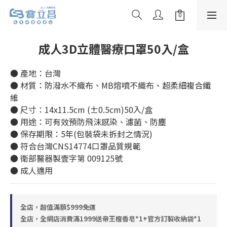
成人3D立體醫療口罩50入/盒
● 產地：台灣
● 材質：防潑水不織布、MB熔噴不織布、超柔細複合纖
維
● 尺寸：14x11.5cm (±0.5cm)50入/盒
● 用途：可有效預防飛沫感染、濾菌、防塵
● 保存期限：5年(包裝袋未拆封之情況)
● 符合台灣CNS14774口罩品質規範
● 衛部醫器製壹字第 009125號
● 成人適用
全店，超值滿額$999免運
全店，全網店消費滿1999送帝王檀香皂*1+官方訂製收納袋*1