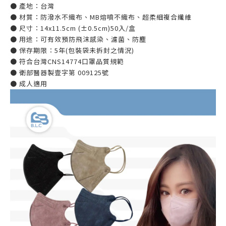
● 產地：台灣
● 材質：防潑水不織布、MB熔噴不織布、超柔細複合纖維
● 尺寸：14x11.5cm (±0.5cm)50入/盒
● 用途：可有效預防飛沫感染、濾菌、防塵
● 保存期限：5年(包裝袋未拆封之情況)
● 符合台灣CNS14774口罩品質規範
● 衛部醫器製壹字第 009125號
● 成人適用