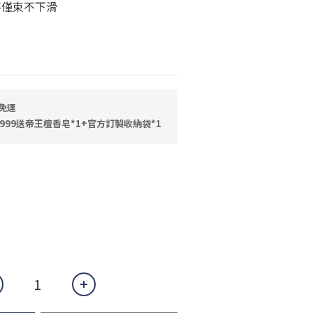
不僅束不下滑
免運
999送帝王檀香皂*1+官方訂製收納袋*1