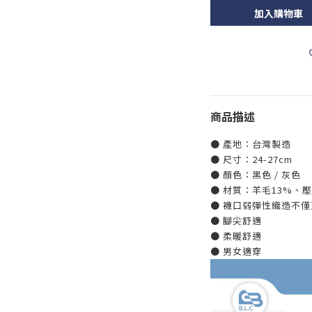
加入購物車
商品描述
● 產地：台灣製造
● 尺寸：24-27cm
● 顏色：黑色 / 灰色
● 材質：羊毛13%、
● 襪口弱彈性織造不
● 腳尖舒適
● 柔暖舒適
● 男女適穿