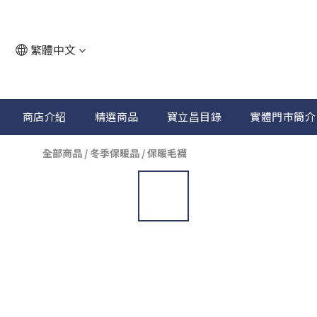
繁體中文
商店介紹
精選商品
寶立昌目錄
實體門市簡介
全部商品
/
冬季保暖品
/
保暖毛襪