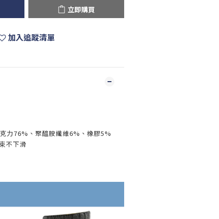
立即購買
加入追蹤清單
壓克力76%、聚醯胺纖維6%、橡膠5%
僅束不下滑