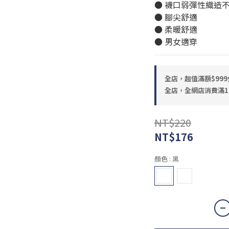
● 襪口弱彈性織造
● 腳尖舒適
● 柔暖舒適
● 男女適穿
全店，超值滿額$999
全店，全網店消費滿1
NT$220
NT$176
顏色
: 黑