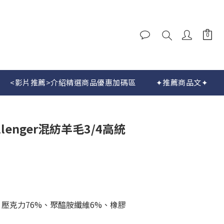
<影片推薦>介紹精選商品優惠加碼區
✦推薦商品文✦
立即購買
llenger混紡羊毛3/4高統
、壓克力76%、聚醯胺纖維6%、橡膠