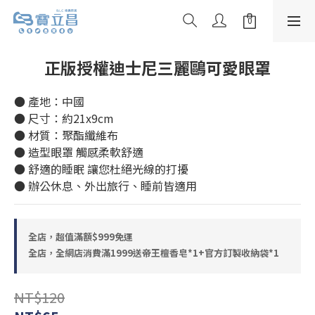
正版授權迪士尼三麗鷗可愛眼罩
● 產地：中國
● 尺寸：約21x9cm
● 材質：聚酯纖維布
● 造型眼罩 觸感柔軟舒適
● 舒適的睡眠 讓您杜絕光線的打擾
● 辦公休息、外出旅行、睡前皆適用
全店，超值滿額$999免運
全店，全網店消費滿1999送帝王檀香皂*1+官方訂製收納袋*1
NT$120