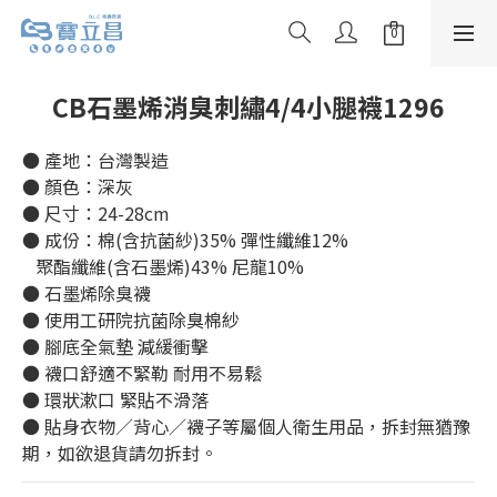
CB石墨烯消臭刺繡4/4小腿襪1296
● 產地：台灣製造
● 顏色：深灰
● 尺寸：24-28cm
● 成份：棉(含抗菌紗)35% 彈性纖維12%
   聚酯纖維(含石墨烯)43% 尼龍10%
● 石墨烯除臭襪
● 使用工研院抗菌除臭棉紗
● 腳底全氣墊 減緩衝擊
● 襪口舒適不緊勒 耐用不易鬆
● 環狀漱口 緊貼不滑落
● 貼身衣物／背心／襪子等屬個人衛生用品，拆封無猶豫
期，如欲退貨請勿拆封。