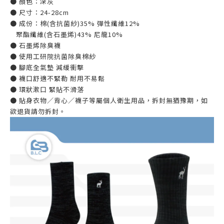
● 顏色：深灰
● 尺寸：24-28cm
● 成份：棉(含抗菌紗)35% 彈性纖維12%
聚酯纖維(含石墨烯)43% 尼龍10%
● 石墨烯除臭襪
● 使用工研院抗菌除臭棉紗
● 腳底全氣墊 減緩衝擊
● 襪口舒適不緊勒 耐用不易鬆
● 環狀漱口 緊貼不滑落
● 貼身衣物／背心／襪子等屬個人衛生用品，拆封無猶豫期，如
欲退貨請勿拆封。