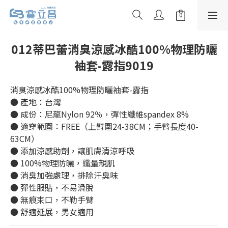
012蒂巴蕾消臭涼感冰酷100%物理防曬
袖套-露指9019
消臭涼感冰酷100%物理防曬袖套-露指
● 產地：台灣
● 成份：尼龍Nylon 92％，彈性纖維spandex 8%
● 適穿範圍：FREE（上臂圍24-38CM；手臂長度40-
63CM）
● 添加涼感助劑，讓肌膚清涼呼吸
● 100%物理防曬，纖量親肌
● 消臭加強處理，排除汗臭味
● 彈性服貼，不易滑脫
● 無痕束口，不勒手臂
● 舒適延展，男女適用