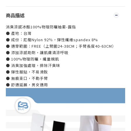
商品描述
消臭涼感冰酷100%物理防曬袖套-露指
● 產地：台灣
● 成份：尼龍Nylon 92％，彈性纖維spandex 8%
● 適穿範圍：FREE（上臂圍24-38CM；手臂長度40-63CM）
● 添加涼感助劑，讓肌膚清涼呼吸
● 100%物理防曬，纖量親肌
● 消臭加強處理，排除汗臭味
● 彈性服貼，不易滑脫
● 無痕束口，不勒手臂
● 舒適延展，男女適用