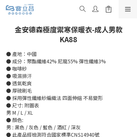
金安德森極度禦寒保暖衣-成人男款
KA88
● 產地：中國
● 成分：聚酯纖維42% 尼龍55% 彈性纖維3%
● 咖啡紗
● 吸濕排汗
● 透氣乾爽
● 厚磅刷毛
● 採用彈性纖維紗編織法 四面伸縮 不易變形
● 尺寸: 附圖表
男 M / L / XL
● 顏色:
男 : 黑色 / 灰色 / 藍色 / 酒紅 / 深灰 
● 此產品經檢測符合國家標準CNS14940號