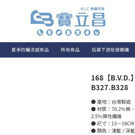
夏季防曬涼感商品
所有商品
招募下游批發團購
168【B.V.D
B327.B328
● 產地：台灣製造
● 材質：70.2％棉
2.5％彈性纖維
● 尺寸：13－16CM
● 顏色：淺藍 / 深藍