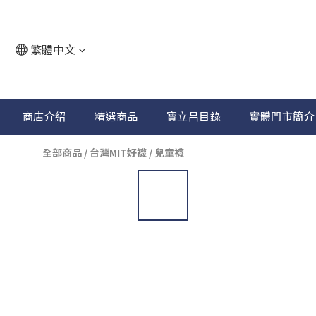
繁體中文
商店介紹
精選商品
寶立昌目錄
實體門市簡介
全部商品
/
台灣MIT好襪
/
兒童襪