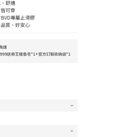
氣、舒適
女皆可穿
印有BVD專屬止滑膠
好品質、好安心
免運
999送帝王檀香皂*1+官方訂製收納袋*1