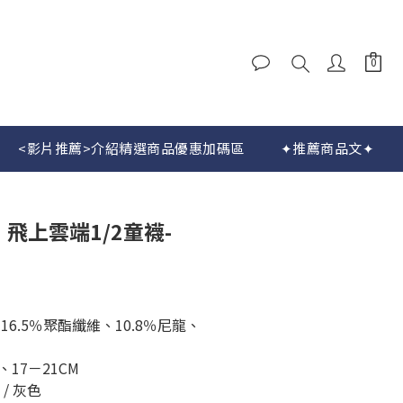
<影片推薦>介紹精選商品優惠加碼區
✦推薦商品文✦
.】飛上雲端1/2童襪-
、16.5％聚酯纖維、10.8％尼龍、
、17－21CM
 / 灰色