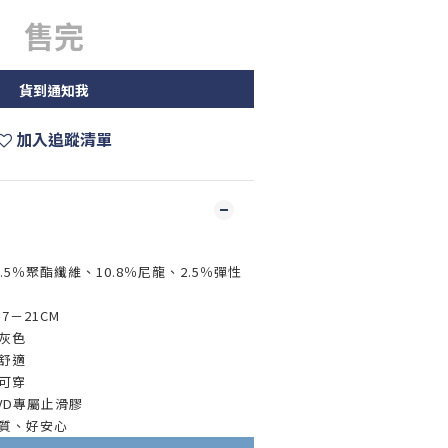
售完
貨到通知我
加入追蹤清單
6.5％聚酯纖維、10.8％尼龍、2.5％彈性
7－21CM
 灰色
舒適
可穿
BVD專屬止滑膠
品質、好安心