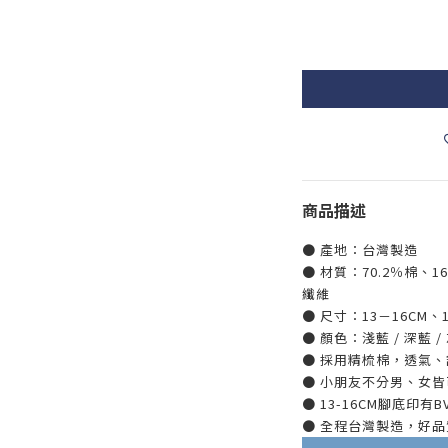
商品描述
● 產地：台灣製造
● 材質：70.2％棉、1
纖維
● 尺寸：13－16CM、1
● 顏色：淺藍 / 深藍 /
● 採用精梳棉，透氣、
● 小朋友不分男、女皆
● 13-16CM腳底印有
● 全程台灣製造，好