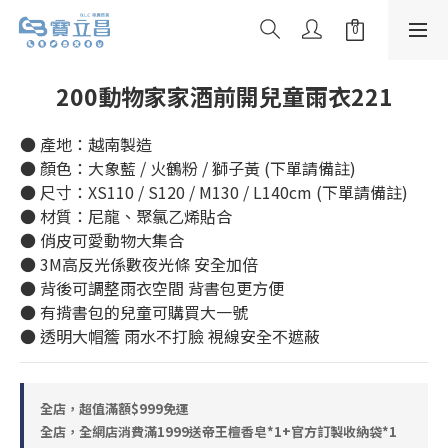
200動物家家酒前開兒童雨衣221
● 產地：越南製造
● 顏色：大象藍 / 火鶴粉 / 獅子黃 (下單請備註)
● 尺寸：XS110 / S120 / M130 / L140cm (下單請備註)
● 材質：尼龍、聚氯乙烯貼合
● 俏皮可愛動物大集合
● 3M高反光係數夜光條 安全加倍
● 背後可調整雨衣空間 背書包更方便
● 有揹書包的兒童可購買大一號
● 透明大帽簷 雨水不打臉 視線安全不遮蔽
全店，超值滿額$999免運
全店，全網店消費滿1999送帝王檀香皂*1+官方訂製收納袋*1