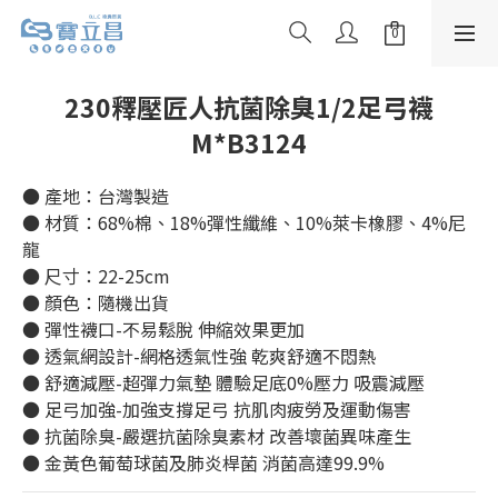
230釋壓匠人抗菌除臭1/2足弓襪
M*B3124
● 產地：台灣製造
● 材質：68%棉、18%彈性纖維、10%萊卡橡膠、4%尼
龍
● 尺寸：22-25cm
● 顏色：隨機出貨
● 彈性襪口-不易鬆脫 伸縮效果更加
● 透氣網設計-網格透氣性強 乾爽舒適不悶熱
● 舒適減壓-超彈力氣墊 體驗足底0%壓力 吸震減壓
● 足弓加強-加強支撐足弓 抗肌肉疲勞及運動傷害
● 抗菌除臭-嚴選抗菌除臭素材 改善壞菌異味產生
● 金黃色葡萄球菌及肺炎桿菌 消菌高達99.9%