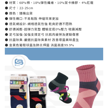
● 材質：68%棉、18%彈性纖維、10%萊卡橡膠、4%尼龍
● 尺寸：22-25cm
● 顏色：隨機出貨
● 彈性襪口-不易鬆脫 伸縮效果更加
● 透氣網設計-網格透氣性強 乾爽舒適不悶熱
● 舒適減壓-超彈力氣墊 體驗足底0%壓力 吸震減壓
● 足弓加強-加強支撐足弓 抗肌肉疲勞及運動傷害
● 抗菌除臭-嚴選抗菌除臭素材 改善壞菌異味產生
● 金黃色葡萄球菌及肺炎桿菌 消菌高達99.9%