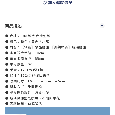
加入追蹤清單
商品描述
● 產地：中國製造 台灣監製
● 顏色：粉色 / 黃色 / 水藍
● 材質：【傘布】聚酯纖維 【骨架材質】玻璃纖維
● 傘面弧度半徑：50cm
● 傘面張開直徑：89cm
● 傘骨數量：6K
● 重量：170g輕巧好攜帶
● 尺寸：16公分迷你口袋傘
● 收納尺寸：16cm x 4.5cm x 4.5cm
● 開收方式：手開折傘
● 格紋撞色設計，清新可愛
● 玻璃纖維堅韌抗風，不怕開傘花
● 黑膠抗曬，有感降溫