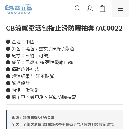
CB涼感靈活包指止滑防曬袖套7AC0022
● 產地：中國
● 顏色：黑色 / 雲灰 / 果綠 / 紫色
● 尺寸：F(袖口可調)
● 成份：尼龍85% 彈性纖維15%
● 運動戶外神裝
● 超涼細柔 流汗不黏膩
● 觸控設計
● 內側止滑功能
● 騎單車、機車族、運動防曬袖套
全店，超值滿額$999免運
全店，全網店消費滿1999送帝王檀香皂*1+官方訂製收納袋*1