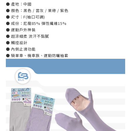
● 產地：中國
● 顏色：黑色 / 雲灰 / 果綠 / 紫色
● 尺寸：F(袖口可調)
● 成份：尼龍85% 彈性纖維15%
● 運動戶外神裝
● 超涼細柔 流汗不黏膩
● 觸控設計
● 內側止滑功能
● 騎單車、機車族、運動防曬袖套