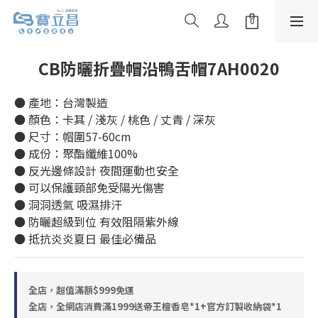
CB防曬折疊帽沿鴨舌帽7AH0020
● 產地：台灣製造
● 顏色：卡其 / 淺灰 / 桃色 / 丈青 / 深灰
● 尺寸：帽圍57-60cm
● 成份：聚酯纖維100%
● 反光邊條設計 夜間運動也安全
● 可以保護頸部免受陽光傷害
● 洞洞透氣 吸濕排汗
● 防曬超級到位 有效阻隔紫外線
● 抵抗炎炎夏日 最佳必備品
全店，超值滿額$999免運
全店，全網店消費滿1999送帝王檀香皂*1+官方訂製收納袋*1