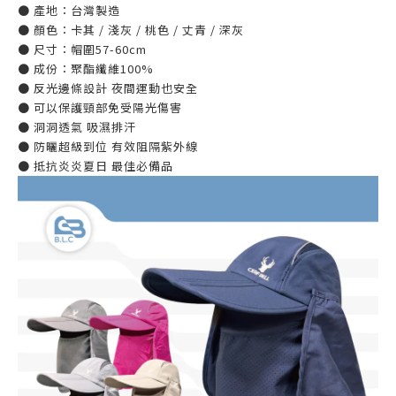
● 產地：台灣製造
● 顏色：卡其 / 淺灰 / 桃色 / 丈青 / 深灰
● 尺寸：帽圍57-60cm
● 成份：聚酯纖維100%
● 反光邊條設計 夜間運動也安全
● 可以保護頸部免受陽光傷害
● 洞洞透氣 吸濕排汗
● 防曬超級到位 有效阻隔紫外線
● 抵抗炎炎夏日 最佳必備品