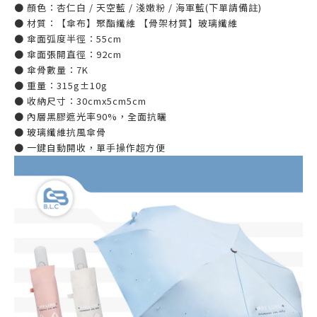
● 顏色：杏仁白 / 天空藍 / 淺嫩粉 / 海軍藍(下單請備註)
● 材質：【傘布】聚酯纖維 【骨架材質】玻璃纖維
● 傘面弧度半徑：55cm
● 傘面張開直徑：92cm
● 傘骨數量：7K
● 重量：315g±10g
● 收納尺寸：30cmx5cm5cm
● 內層黑膠遮光率90%，全面抗曬
● 玻璃纖維抗風傘骨
● 一鍵自動開收，單手操作超方便