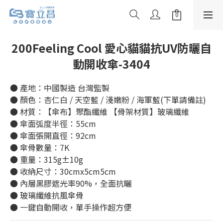
200Feeling Cool 愛心貓貓抗UV防曬自
動開收傘-3404
● 產地：中國製造 台灣監製
● 顏色：杏仁白 / 天空藍 / 淺嫩粉 / 海軍藍(下單請備註)
● 材質：【傘布】聚酯纖維 【骨架材質】玻璃纖維
● 傘面弧度半徑：55cm
● 傘面張開直徑：92cm
● 傘骨數量：7K
● 重量：315g±10g
● 收納尺寸：30cmx5cm5cm
● 內層黑膠遮光率90%，全面抗曬 
● 玻璃纖維抗風傘骨
● 一鍵自動開收，單手操作超方便