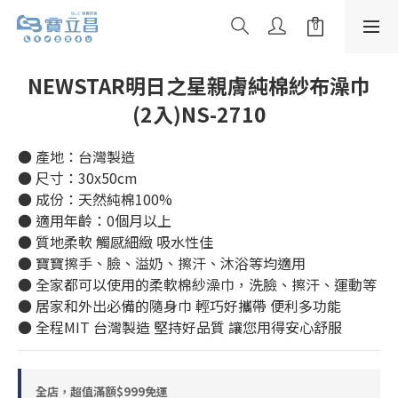
NEWSTAR明日之星親膚純棉紗布澡巾
(2入)NS-2710
● 產地：台灣製造
● 尺寸：30x50cm
● 成份：天然純棉100%
● 適用年齡：0個月以上
● 質地柔軟 觸感細緻 吸水性佳
● 寶寶擦手、臉、溢奶、擦汗、沐浴等均適用
● 全家都可以使用的柔軟棉紗澡巾，洗臉、擦汗、運動等
● 居家和外出必備的隨身巾 輕巧好攜帶 便利多功能
● 全程MIT 台灣製造 堅持好品質 讓您用得安心舒服
全店，超值滿額$999免運