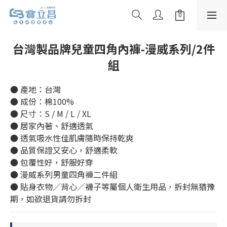
台灣製品牌兒童四角內褲-漫威系列/2件
組
● 產地：台灣
● 成份：棉100%
● 尺寸：S / M / L / XL
● 居家內著、舒適透氣
● 透氣吸水性佳肌膚隨時保持乾爽
● 品質保證又安心，舒適柔軟
● 包覆性好，舒服好穿
● 漫威系列男童四角褲二件組
● 貼身衣物／背心／襪子等屬個人衛生用品，拆封無猶豫
期，如欲退貨請勿拆封