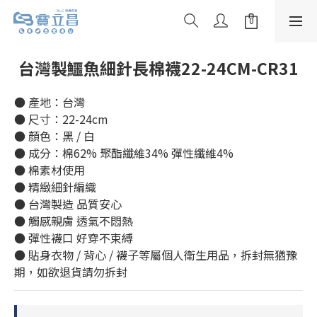
台灣製鱷魚細針長棉襪22-24CM-CR31
● 產地：台灣
● 尺寸：22-24cm
● 顏色：黑 / 白
● 成分：棉62% 聚酯纖維34% 彈性纖維4%
● 棉素材使用
● 精緻細針編織
● 台灣製造 品質安心
● 觸感親膚 透氣不悶熱
● 彈性襪口 好穿不束縛
● 貼身衣物 / 背心 / 襪子等屬個人衛生用品，拆封無猶豫
期，如欲退貨請勿拆封