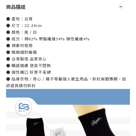
商品描述
● 產地：台灣
● 尺寸：22-24cm
● 顏色：黑 / 白
● 成分：棉62% 聚酯纖維34% 彈性纖維4%
● 棉素材使用
● 精緻細針編織
● 台灣製造 品質安心
● 觸感親膚 透氣不悶熱
● 彈性襪口 好穿不束縛
● 貼身衣物 / 背心 / 襪子等屬個人衛生用品，拆封無猶豫期，如
欲退貨請勿拆封