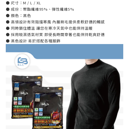
● 尺寸：M / L / XL
● 成份：聚酯纖維95%、彈性纖維5%
● 顏色：黑色
● 高領設計有效阻擋寒風 內層刷毛提供柔軟舒適的觸感
● 同時鎖住體溫 讓您在寒冷天氣中也能保持溫暖
● 採用吸濕透氣材質 即使長時間穿著也能保持乾爽舒適
● 黑色設計 易於搭配各種服飾