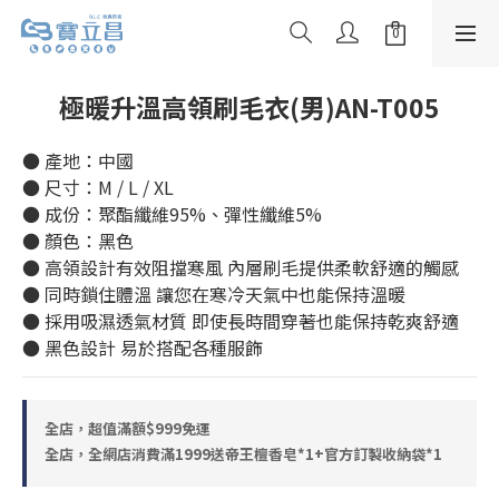
極暖升溫高領刷毛衣(男)AN-T005
● 產地：中國
● 尺寸：M / L / XL
● 成份：聚酯纖維95%、彈性纖維5%
● 顏色：黑色
● 高領設計有效阻擋寒風 內層刷毛提供柔軟舒適的觸感
● 同時鎖住體溫 讓您在寒冷天氣中也能保持溫暖
● 採用吸濕透氣材質 即使長時間穿著也能保持乾爽舒適
● 黑色設計 易於搭配各種服飾
全店，超值滿額$999免運
全店，全網店消費滿1999送帝王檀香皂*1+官方訂製收納袋*1