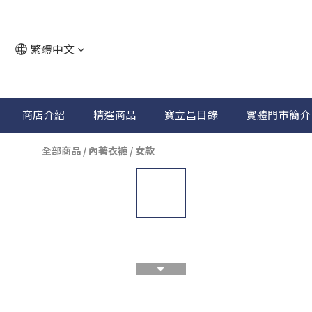
繁體中文
商店介紹
精選商品
寶立昌目錄
實體門市簡介
全部商品
/
內著衣褲
/
女款