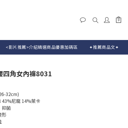
<影片推薦>介紹精選商品優惠加碼區
✦推薦商品文✦
立即購買
腰四角女內褲8031
-32cm)
 43%尼龍 14%萊卡
、抑菌
變形
佳