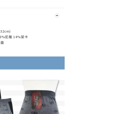
32cm)
3%尼龍 14%萊卡
抑菌
形