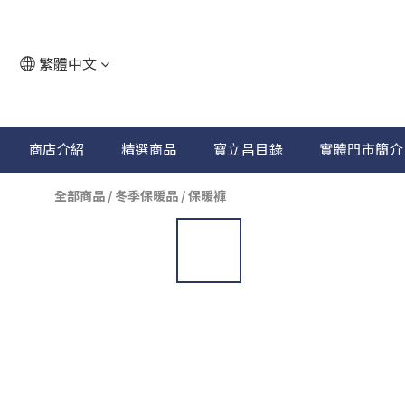
繁體中文
商店介紹
精選商品
寶立昌目錄
實體門市簡介
全部商品
/
冬季保暖品
/
保暖褲