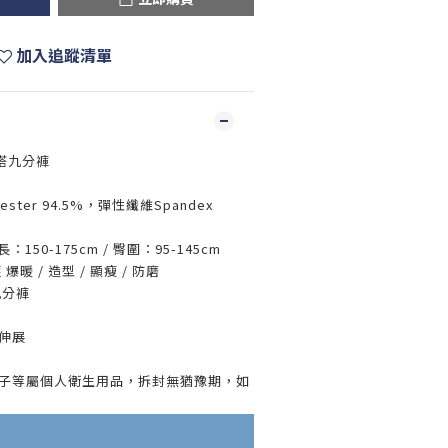
加入追蹤清單
內搭九分褲
ster 94.5%，彈性纖維Spandex
：150-175cm / 臀圍：95-145cm
暖 / 造型 / 顯瘦 / 防磨
九分褲
好伸展
襪子等屬個人衛生用品，拆封無猶豫期，如