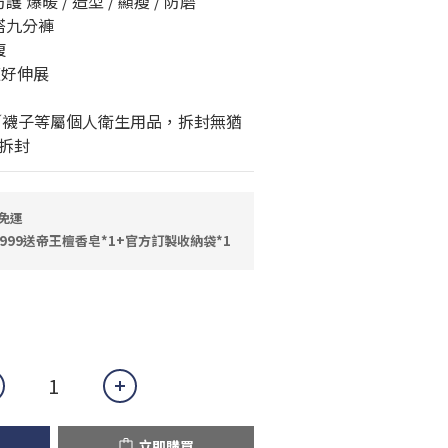
 爆暖 / 造型 / 顯瘦 / 防磨
搭九分褲
腹
適好伸展
／襪子等屬個人衛生用品，拆封無猶
拆封
免運
999送帝王檀香皂*1+官方訂製收納袋*1
立即購買