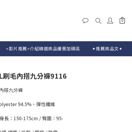
立即購買
<影片推薦>介紹精選商品優惠加碼區
✦推薦商品文✦
L刷毛內搭九分褲9116
毛內搭九分褲
yester 94.5%，彈性纖維
身長：150-175cm / 臀圍：95-