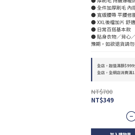
● 厚刷毛 持續爆暖防護
● 全件加厚刷毛 內
● 寬版腰帶 平腰修
● XXL後檔加片 舒
● 日常百搭基本款
● 貼身衣物／背心
豫期，如欲退貨請勿
全店，超值滿額$999
全店，全網店消費滿1
NT$700
NT$349
加入購物車