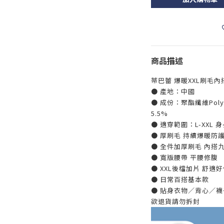
商品描述
蒂巴蕾 爆暖XXL刷毛
● 產地：中國
● 成份：聚酯纖維Polye
5.5%
● 適穿範圍：L-XXL 身長
● 厚刷毛 持續爆暖防護 爆
● 全件加厚刷毛 內搭
● 寬版腰帶 平腰修腹
● XXL後檔加片 舒適
● 日常百搭基本款
● 貼身衣物／背心／
欲退貨請勿拆封