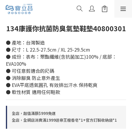
134康護你抗菌防臭氣墊鞋墊40800301
● 產地：台灣製造
● 尺寸：L 22.5-27.5cm / XL 25-29.5cm
● 成份：表布：聚酯纖維(含抗菌加工)100% / 底部：
EVA100%
● 可任意剪適合的尺碼
● 消除腳臭 防止意外產生
● EVA平底透氣圓孔 有效排出汗水 保持乾爽
● 軟性材質 適用任何鞋款
全店，超值滿額$999免運
全店，全網店消費滿1999送帝王檀香皂*1+官方訂製收納袋*1