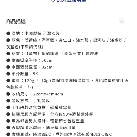
商品描述
● 產地：中國製造 台灣監製
● 顏色：薄荷綠 / 海軍藍 / 杏仁白 / 淺水藍 / 銀河灰 / 淺嫩粉 /
灰藍色(下單請備註)
● 材質：【傘布】聚酯纖維 【骨架材質】碳纖維
● 傘面弧度半徑：50cm
● 傘面張開直徑：82cm
● 傘骨數量：5K
● 重量：120g ± 10g (為保持防曬降溫效果，淺色款傘布會比深
色款較重一些)
● 收納尺寸：22cmx4cm4cm
● 開收方式：手動開收
● 羽毛般輕盈無負擔，碳纖維傘骨
● 抗曬黑膠有感降溫，全方位99%遮蔽紫外線
● 專為都會男女設計，輕鬆節省包包重量
● 表層超潑水處理，隨身晴雨兩用傘
● 實驗測試可降溫8度C，戶外環境測試有感降溫3-5度C