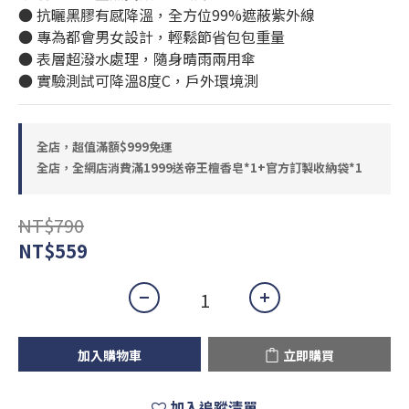
● 抗曬黑膠有感降溫，全方位99%遮蔽紫外線
● 專為都會男女設計，輕鬆節省包包重量
● 表層超潑水處理，隨身晴雨兩用傘
● 實驗測試可降溫8度C，戶外環境測
全店，超值滿額$999免運
全店，全網店消費滿1999送帝王檀香皂*1+官方訂製收納袋*1
NT$790
NT$559
加入購物車
立即購買
加入追蹤清單