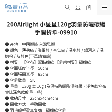
200Airlight 小星星120g羽量防曬碳纖
手開折傘-09910
● 產地：中國製造 台灣監製
● 顏色：薄荷綠 / 海軍藍 / 杏仁白 / 淺水藍 / 銀河灰 / 淺
嫩粉 / 灰藍色(下單請備註)
● 材質：【傘布】聚酯纖維 【骨架材質】碳纖維
● 傘面弧度半徑：50cm
● 傘面張開直徑：82cm
● 傘骨數量：5K
● 重量：120g ± 10g (為保持防曬降溫效果，淺色款傘布
會比深色款較重一些)
● 收納尺寸：22cmx4cm4cm
● 開收方式：手動開收
● 羽毛般輕盈無負擔，碳纖維傘骨 