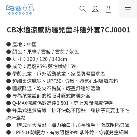
CB冰適涼感防曬兒童斗篷外套7CJ0001
● 產地：中國
● 顏色：果綠 / 雲藍 / 雲灰 / 紫色
● 尺寸：100 / 120 / 140cm
● 成份：尼龍85% 彈性纖維15%
● 學齡兒童、戶外活動孩童、家長防曬需求者
● 超細柔涼感紗、UPF50+防曬、透氣孔洞編織布料
● 體感降溫、乾爽不黏膩、輕盈舒適好活動
● 專為孩童設計的短版斗篷式防曬外套
● Q-MAX涼感係數高達0.501，穿上瞬間涼感傳導
● 蜂巢式透氣編織，排汗快乾不悶熱，讓孩子玩耍也不怕
流汗濕黏
● 一體成型大帽沿＋彈力袖口＋加長護手，徹底阻隔日曬
● UPF50+防曬力，有效阻擋99%紫外線，守護兒童細嫩