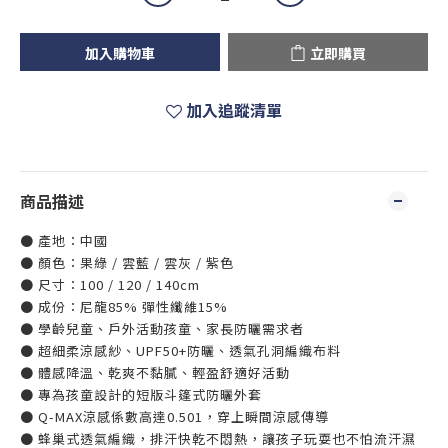
加入購物車
立即購買
加入追蹤清單
商品描述
● 產地：中國
● 顏色：果綠 / 雲藍 / 雲灰 / 紫色
● 尺寸：100 / 120 / 140cm
● 成份：尼龍85% 彈性纖維15%
● 學齡兒童、戶外活動孩童、家長防曬需求者
● 超細柔涼感紗、UPF50+防曬、透氣孔洞編織布料
● 體感降溫、乾爽不黏膩、輕盈舒適好活動
● 專為孩童設計的短版斗篷式防曬外套
● Q-MAX涼感係數高達0.501，穿上瞬間涼感傳導
● 蜂巢式透氣編織，排汗快乾不悶熱，讓孩子玩耍也不怕流汗濕