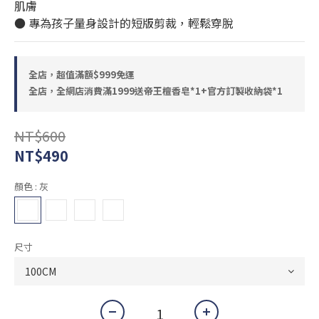
肌膚
● 專為孩子量身設計的短版剪裁，輕鬆穿脫
全店，超值滿額$999免運
全店，全網店消費滿1999送帝王檀香皂*1+官方訂製收納袋*1
NT$600
NT$490
顏色
: 灰
尺寸