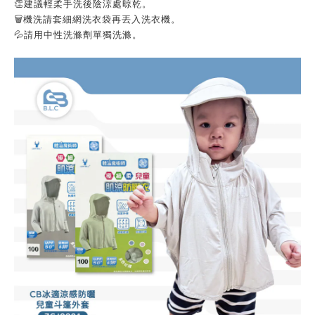
👏建議輕柔手洗後陰涼處晾乾。
🗑機洗請套細網洗衣袋再丟入洗衣機。
💦請用中性洗滌劑單獨洗滌。