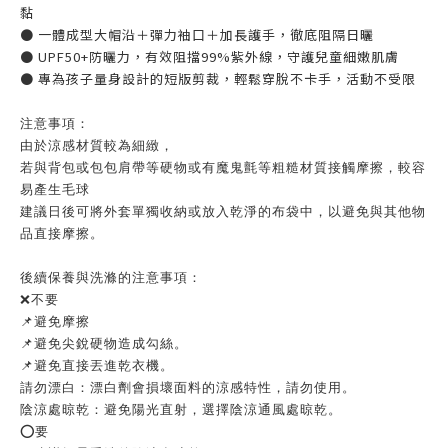
黏
● 一體成型大帽沿＋彈力袖口＋加長護手，徹底阻隔日曬
● UPF50+防曬力，有效阻擋99%紫外線，守護兒童細嫩肌膚
● 專為孩子量身設計的短版剪裁，輕鬆穿脫不卡手，活動不受限
注意事項：
由於涼感材質較為細緻，
若與背包或包包肩帶等硬物或有魔鬼氈等粗糙材質接觸摩擦，較容
易產生毛球
建議日後可將外套單獨收納或放入乾淨的布袋中，以避免與其他物
品直接摩擦。
後續保養與洗滌的注意事項：
❌不要
📌避免摩擦
📌避免尖銳硬物造成勾絲。
📌避免直接丟進乾衣機。
請勿漂白：漂白劑會損壞面料的涼感特性，請勿使用。
陰涼處晾乾：避免陽光直射，選擇陰涼通風處晾乾。
⭕️要