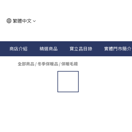
繁體中文
商店介紹
精選商品
寶立昌目錄
實體門市簡介
全部商品
/
冬季保暖品
/
保暖毛襪