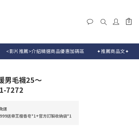
<影片推薦>介紹精選商品優惠加碼區
✦推薦商品文✦
立即購買
暖男毛襪25〜
1-7272
免運
999送帝王檀香皂*1+官方訂製收納袋*1