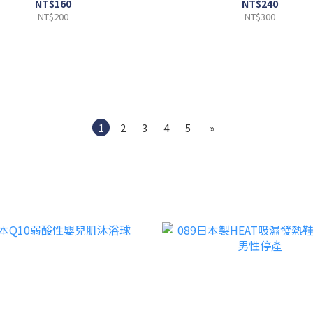
NT$160
NT$240
NT$200
NT$300
1
2
3
4
5
»