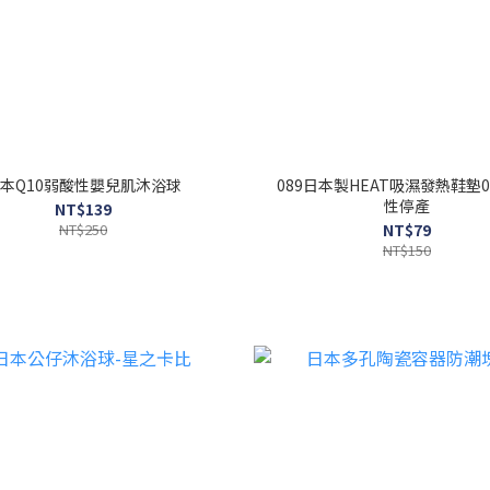
本Q10弱酸性嬰兒肌沐浴球
089日本製HEAT吸濕發熱鞋墊0
性停產
NT$139
NT$250
NT$79
NT$150