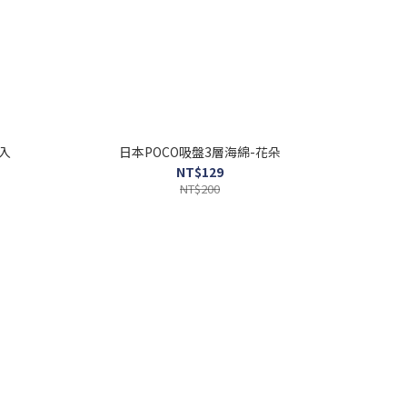
入
日本POCO吸盤3層海綿-花朵
NT$129
NT$200