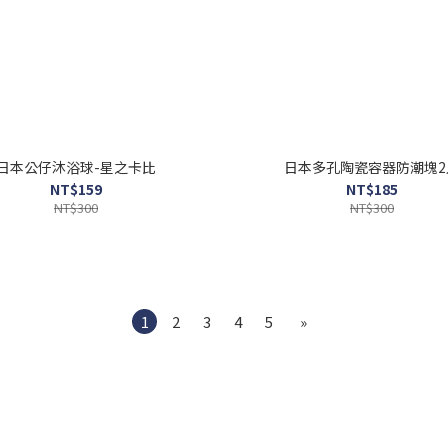
日本公仔沐浴球-星之卡比
日本多孔陶瓷容器防潮塊2
NT$159
NT$185
NT$300
NT$300
1
2
3
4
5
»