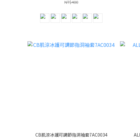
NT$400
CB肌涼冰護可調節指洞袖套7AC0034
AL