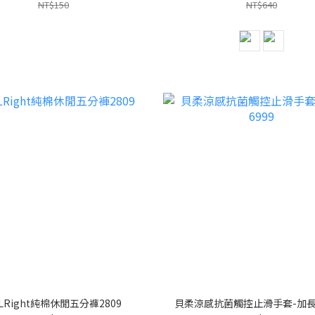
NT$150
NT$640
LRight純棉休閒五分褲2809
貝柔涼感抗菌觸控止滑手套-加長款