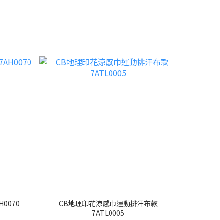
0070
CB地理印花涼感巾運動排汗布款
7ATL0005