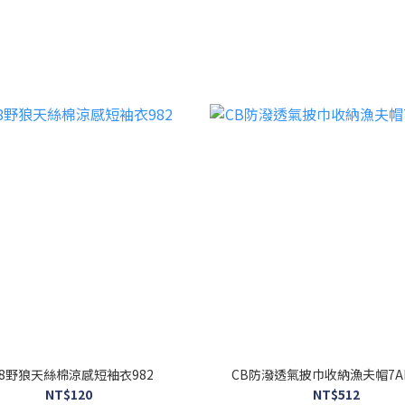
28野狼天絲棉涼感短袖衣982
CB防潑透氣披巾收納漁夫帽7AH
NT$120
NT$512