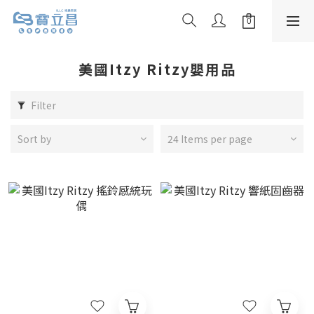
美國Itzy Ritzy嬰用品
Filter
Sort by
24 Items per page