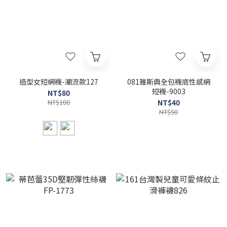
造型女短網襪-潮流款127
081雅斯典全包襪底性感網
短襪-9003
NT$80
NT$100
NT$40
NT$50