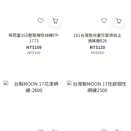
蒂芭蕾35D堅韌彈性絲襪FP-
161台灣製兒童可愛條紋止
1773
滑褲襪826
NT$109
NT$120
NT$150
NT$250