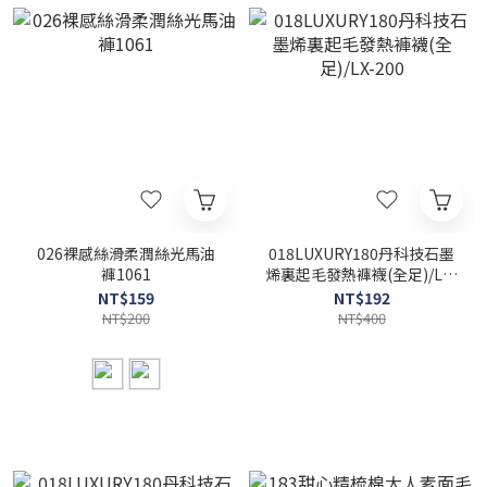
026裸感絲滑柔潤絲光馬油
018LUXURY180丹科技石墨
褲1061
烯裏起毛發熱褲襪(全足)/LX-
200
NT$159
NT$192
NT$200
NT$400