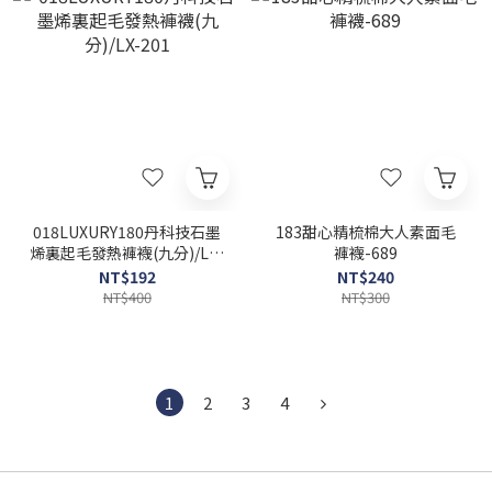
018LUXURY180丹科技石墨
183甜心精梳棉大人素面毛
烯裏起毛發熱褲襪(九分)/LX-
褲襪-689
201
NT$192
NT$240
NT$400
NT$300
1
2
3
4