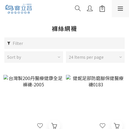
褲絲網襪
Filter
Sort by
24 Items per page