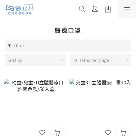
醫療口罩
Filter
Sort by
24 Items per page