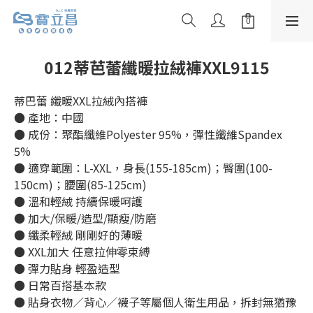
012蒂芭蕾纖暖拉絨褲XXL9115
蒂巴蕾 纖暖XXL拉絨內搭褲
● 產地：中國
● 成份：聚酯纖維Polyester 95%，彈性纖維Spandex 
5%
● 適穿範圍：L-XXL，身長(155-185cm)；臀圍(100-
150cm)；腰圍(85-125cm)
● 溫和輕絨 持續保暖呵護
● 加大/保暖/造型/顯瘦/防磨
● 纖柔輕絨 剛剛好的薄暖
● XXL加大 任意拉伸零束縛
● 彈力貼身 輕盈造型
● 日常百搭基本款
● 貼身衣物／背心／襪子等屬個人衛生用品，拆封無猶豫