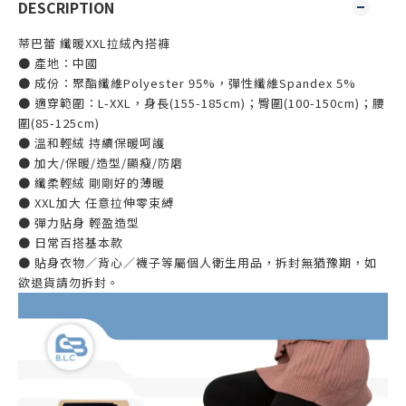
DESCRIPTION
蒂巴蕾 纖暖XXL拉絨內搭褲
● 產地：中國
● 成份：聚酯纖維Polyester 95%，彈性纖維Spandex 5%
● 適穿範圍：L-XXL，身長(155-185cm)；臀圍(100-150cm)；腰
圍(85-125cm)
● 溫和輕絨 持續保暖呵護
● 加大/保暖/造型/顯瘦/防磨
● 纖柔輕絨 剛剛好的薄暖
● XXL加大 任意拉伸零束縛
● 彈力貼身 輕盈造型
● 日常百搭基本款
● 貼身衣物／背心／襪子等屬個人衛生用品，拆封無猶豫期，如
欲退貨請勿拆封。