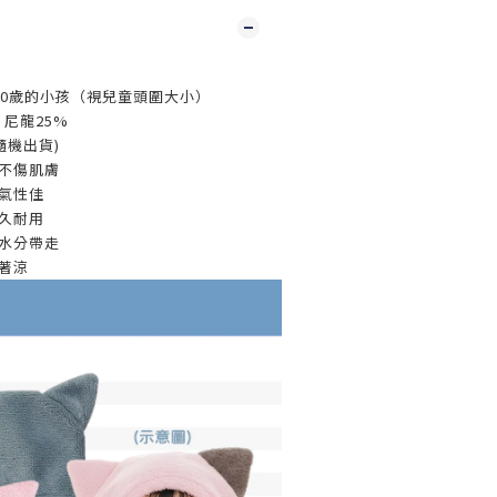
10歲的小孩（視兒童頭圍大小）
 尼龍25%
(隨機出貨)
劑不傷肌膚
氣性佳
久耐用
將水分帶走
著涼