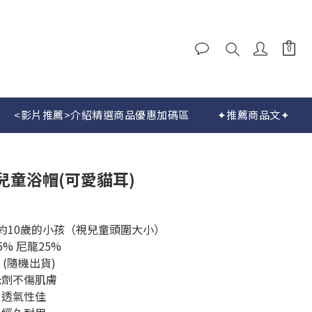
立即購買
<影片推薦>介紹精選商品優惠加碼區
✦推薦商品文✦
兒童浴帽(可愛貓耳)
至約10歲的小孩（視兒童頭圍大小）
% 尼龍25%
 (隨機出貨)
光劑不傷肌膚
、透氣性佳