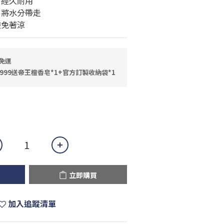
，經久耐用
易將水分帶走
避免著涼
免運
999送帝王檀香皂*1+官方訂製收納袋*1
立即購買
加入追蹤清單