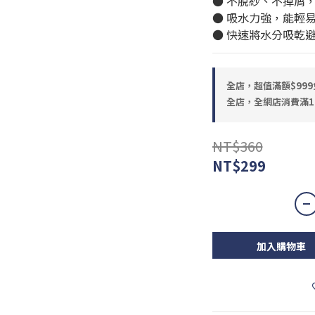
● 不脫紗、不掉屑
● 吸水力強，能輕
● 快速將水分吸乾
全店，超值滿額$999
全店，全網店消費滿1
NT$360
NT$299
加入購物車