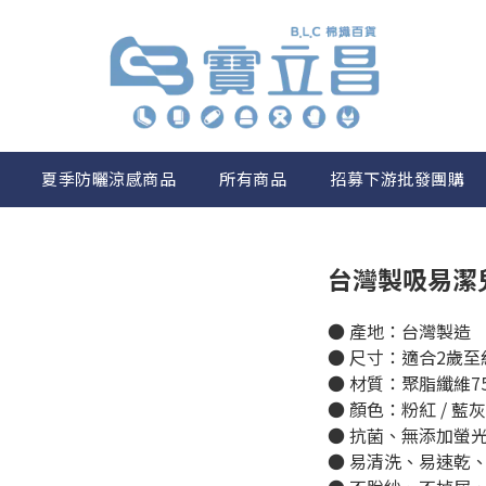
夏季防曬涼感商品
所有商品
招募下游批發團購
台灣製吸易潔
● 產地：台灣製造
● 尺寸：適合2歲
● 材質：聚脂纖維75
● 顏色：粉紅 / 藍灰
● 抗菌、無添加螢
● 易清洗、易速乾