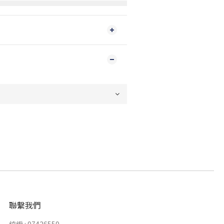
聯繫我們
統編 : 97426559