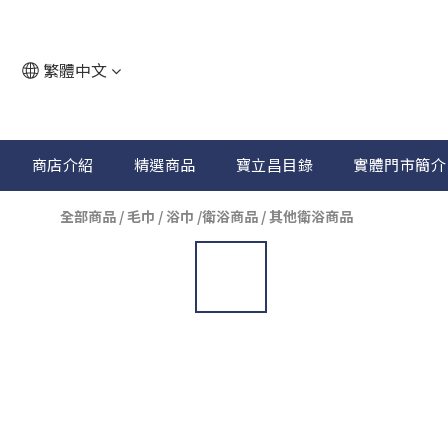
繁體中文
商店介紹
精選商品
寶立昌目錄
實體門市簡介
全部商品
/
毛巾 / 浴巾 /衛浴商品
/
其他衛浴商品