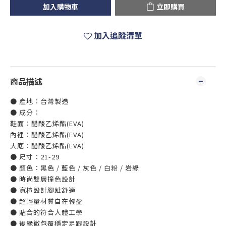
加入購物車
立即購買
加入追蹤清單
商品描述
● 產地：台灣製造
● 成分：
鞋面：醋酸乙烯酯(EVA)
內裡：醋酸乙烯酯(EVA)
大底：醋酸乙烯酯(EVA)
● 尺寸：21-29
● 顏色：黑色 / 藍色 / 灰色 / 白粉 / 岩綠
● 時尚雙層撞色設計
● 寬楦設計腳趾舒適
● 超輕量材質自在輕盈
● 貼合的符合人體工學
● 後緣微包覆穩定足跟設計