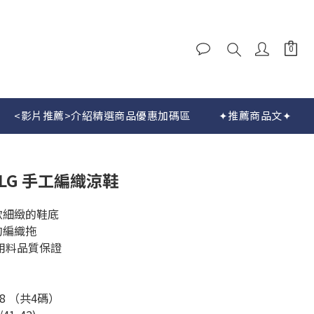
<影片推薦>介紹精選商品優惠加碼區
✦推薦商品文✦
立即購買
 MLG 手工編織涼鞋
軟細緻的鞋底
的編織拖
用料品質保證
 /8 （共4碼）