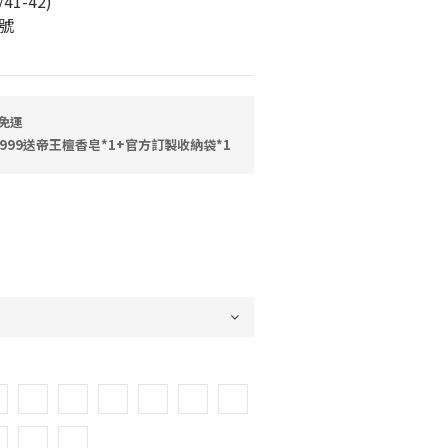
/41-42)
號
免運
999送帝王檀香皂*1+官方訂製收納袋*1