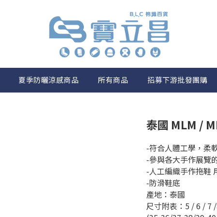
夏季防曬涼感商品
所有商品
招募下游批發團購
泰國 MLM /
-符合人體工學，柔
-參與各大手作展覽
-人工編織手作拖鞋 
-防滑鞋底
產地：泰國
尺寸附表：5 / 6 / 7