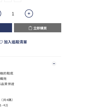
立即購買
加入追蹤清單
細緻的鞋底
編織拖
料品質保證
8 （共4碼）
1-42)