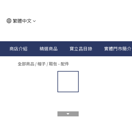
繁體中文
商店介紹
精選商品
寶立昌目錄
實體門市簡介
全部商品
/
帽子 / 鞋包 - 配件