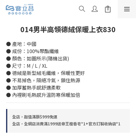
014男半高領德絨保暖上衣830
● 產地：中國
● 成份：100%聚酯纖維
● 顏色：如圖所示(隨機出貨)
● 尺寸：M / L / XL
● 德絨是新型絨毛纖維，保暖性更好
● 不易掉色，隔絕冷氣，鎖住熱源
● 加厚蓄熱手感舒適柔軟
● 內裡刷毛熱感升溫防寒保暖加倍
全店，超值滿額$999免運
全店，全網店消費滿1999送帝王檀香皂*1+官方訂製收納袋*1