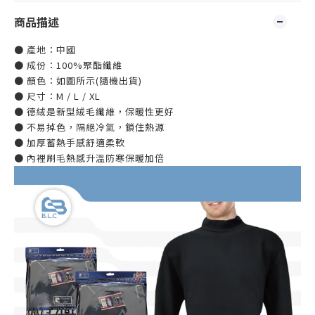
商品描述
● 產地：中國
● 成份：100%聚酯纖維
● 顏色：如圖所示(隨機出貨)
● 尺寸：M / L / XL
● 德絨是新型絨毛纖維，保暖性更好
● 不易掉色，隔絕冷氣，鎖住熱源
● 加厚蓄熱手感舒適柔軟
● 內裡刷毛熱感升溫防寒保暖加倍